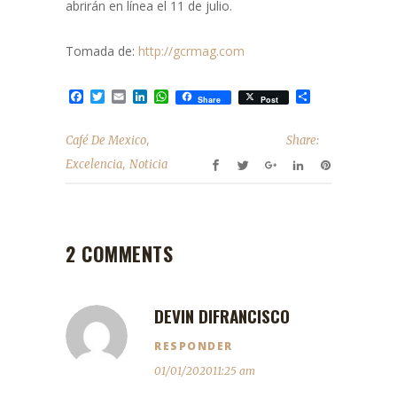
abrirán en línea el 11 de julio.
Tomada de:
http://gcrmag.com
Facebook
Twitter
Email
LinkedIn
WhatsApp
Compartir
Share
Post
,
Café De Mexico
Share:
,
Excelencia
Noticia
2 COMMENTS
DEVIN DIFRANCISCO
RESPONDER
01/01/202011:25 am