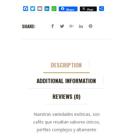
Facebook
Twitter
Email
LinkedIn
WhatsApp
Compartir
Share
Post
SHARE:
DESCRIPTION
ADDITIONAL INFORMATION
REVIEWS (0)
Nuestras variedades exóticas, son
cafés que resaltan sabores únicos,
perfiles complejos y altamente