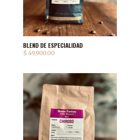
BLEND DE ESPECIALIDAD
ADD TO CART
$
49,900.00