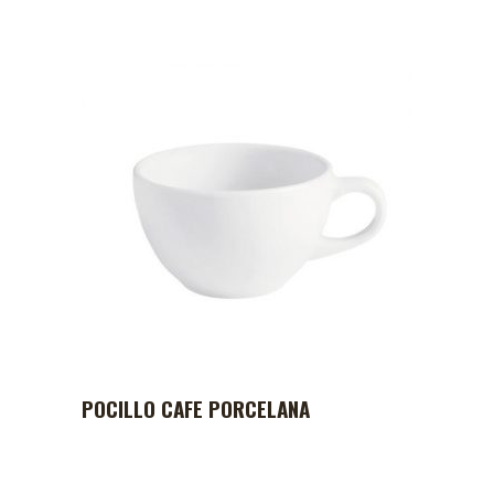
POCILLO CAFE PORCELANA
ADD TO CART