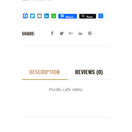
Facebook
Twitter
Email
LinkedIn
WhatsApp
Compartir
Share
Post
SHARE:
DESCRIPTION
REVIEWS (0)
Pocillo cafe vidrio.